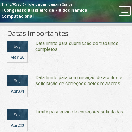
Pular
11 a 13/06/2016 - Hotel Garden - Campina Grande
I Congresso Brasileiro de Fluidodinâmica
Tog
para
Computacional
nav
o
HOME
conteúdo
Datas Importantes
principal
EVENTO
Data limite para submissão de trabalhos
Seg.
completos
INSCRIÇÕES
Mar.28
TRABALHOS TÉCNICOS
Data limite para comunicação de aceites e
PROGRAMAÇÃO
Seg.
solicitação de correções pelos revisores
Abr.04
TREINAMENTOS
LOCAL
Limite para envio de correções solicitadas
Sex.
CONTATO
Abr.22