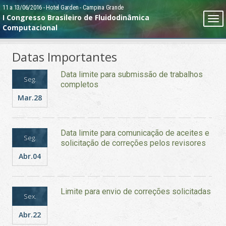
Pular
11 a 13/06/2016 - Hotel Garden - Campina Grande
I Congresso Brasileiro de Fluidodinâmica
Tog
para
Computacional
nav
o
HOME
conteúdo
Datas Importantes
principal
EVENTO
Data limite para submissão de trabalhos
Seg.
completos
INSCRIÇÕES
Mar.28
TRABALHOS TÉCNICOS
Data limite para comunicação de aceites e
PROGRAMAÇÃO
Seg.
solicitação de correções pelos revisores
Abr.04
TREINAMENTOS
LOCAL
Limite para envio de correções solicitadas
Sex.
CONTATO
Abr.22